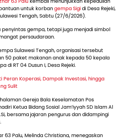
zhar 63 Palu
kembali menunjukkan kepedulian
bantuan untuk korban
gempa Sigi
di Desa Rejeki,
Sulawesi Tengah, Sabtu (27/6/2026).
u penyintas gempa, tetapi juga menjadi simbol
semangat persaudaraan.
empa Sulawesi Tengah, organisasi tersebut
n 50 paket makanan anak kepada 50 kepala
 di RT 04 Dusun I, Desa Rejeki.
i Peran Koperasi, Dampak Investasi, hingga
g Sulit
 halaman Gereja Bala Keselamatan Pos
diri Ketua Bidang Sosial Jam’iyyah SD Islam Al
S.Si, bersama jajaran pengurus dan didampingi
.
ar 63 Palu, Melinda Christiana, menegaskan