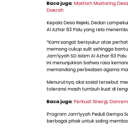
Baca juga
:
Mastam Mustaring Desa
Daerah
Kepala Desa Rejeki, Dedan Lampekui
Al Azhar 63 Palu yang rela menemb
“Kami sangat bersyukur atas perhati
memang cukup sulit sehingga bantu
Jam’iyyah SD Islam Al Azhar 63 Pal
ini menunjukkan bahwa rasa kema
memandang perbedaan agama maupu
Menurutnya, aksi sosial tersebut 
toleransi masih tumbuh kuat di ten
Baca juga
:
Perkuat Sinergi, Danrem
Program Jam’iyyah Peduli Gempa Su
berbagai pihak untuk saling memba