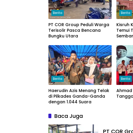
Berita
Berita
PT COR Group Peduli Warga
Kisruh
Terisolir Pasca Bencana
Temui T
Bungku Utara
Semban
Uang
Berita
Berita
Haerudin Azis Menang Telak
Ahmad 
di Pilkades Ganda-Ganda
Tanggal
dengan 1.044 Suara
Baca Juga
PT COR Gro