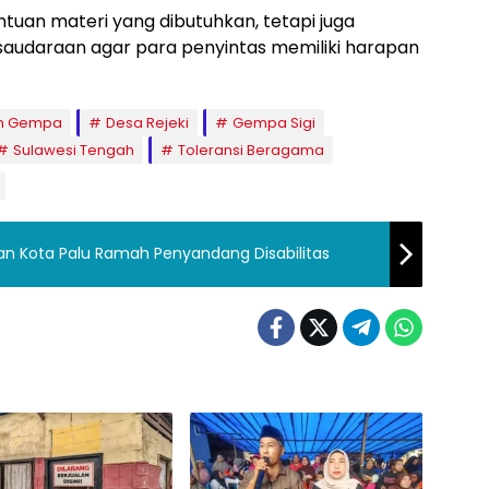
tuan materi yang dibutuhkan, tetapi juga
rsaudaraan agar para penyintas memiliki harapan
an Gempa
Desa Rejeki
Gempa Sigi
Sulawesi Tengah
Toleransi Beragama
n Kota Palu Ramah Penyandang Disabilitas