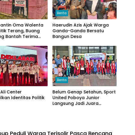
Berita
 Kantin Oma Walenta
Haerudin Azis Ajak Warga
itik Terang, Buang
Ganda-Ganda Bersatu
g Bantah Terima
Bangun Desa
Berita
Ali Center
Belum Genap Setahun, Sport
kan Identitas Politik
United Poboya Junior
Langsung Jadi Juara
Nasional
up Peduli Warga Terisolir Pasca Bencana