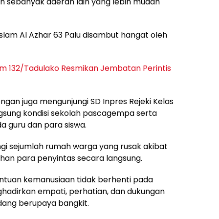
an sebanyak daerah lain yang lebih mudah
Islam Al Azhar 63 Palu disambut hangat oleh
m 132/Tadulako Resmikan Jembatan Perintis
gan juga mengunjungi SD Inpres Rejeki Kelas
gsung kondisi sekolah pascagempa serta
 guru dan para siswa.
gi sejumlah rumah warga yang rusak akibat
n para penyintas secara langsung.
antuan kemanusiaan tidak berhenti pada
nghadirkan empati, perhatian, dan dukungan
dang berupaya bangkit.