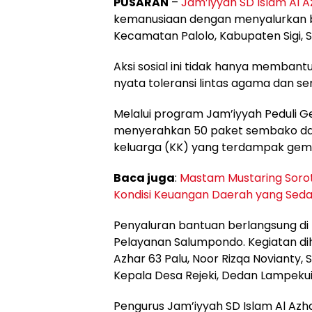
PUSARAN
–
Jam’iyyah SD Islam Al A
kemanusiaan dengan menyalurkan 
Kecamatan Palolo, Kabupaten Sigi, 
Aksi sosial ini tidak hanya membant
nyata toleransi lintas agama dan 
Melalui program Jam’iyyah Peduli G
menyerahkan 50 paket sembako da
keluarga (KK) yang terdampak gempa
Baca juga
:
Mastam Mustaring Sorot
Kondisi Keuangan Daerah yang Sedan
Penyaluran bantuan berlangsung di
Pelayanan Salumpondo. Kegiatan diha
Azhar 63 Palu, Noor Rizqa Novianty, 
Kepala Desa Rejeki, Dedan Lampekui
Pengurus Jam’iyyah SD Islam Al Azh