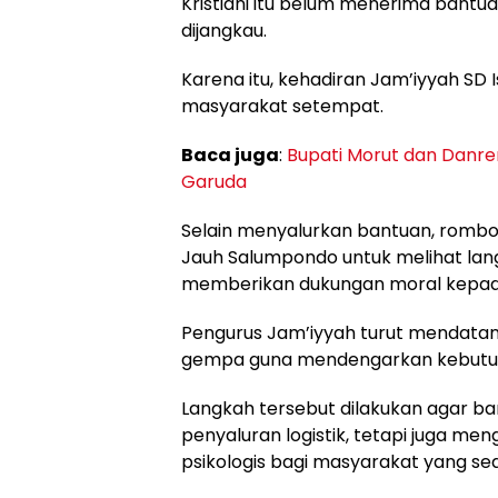
Kristiani itu belum menerima bantu
dijangkau.
Karena itu, kehadiran Jam’iyyah SD 
masyarakat setempat.
Baca juga
:
Bupati Morut dan Danre
Garuda
Selain menyalurkan bantuan, rombon
Jauh Salumpondo untuk melihat lan
memberikan dukungan moral kepada
Pengurus Jam’iyyah turut mendatan
gempa guna mendengarkan kebutuha
Langkah tersebut dilakukan agar b
penyaluran logistik, tetapi juga me
psikologis bagi masyarakat yang se