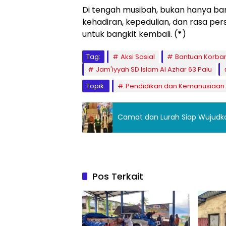
Di tengah musibah, bukan hanya ban
kehadiran, kepedulian, dan rasa pe
untuk bangkit kembali. (
*
)
Tag:
Aksi Sosial
Bantuan Korb
Jam'iyyah SD Islam Al Azhar 63 Palu
Topik:
Pendidikan dan Kemanusiaan
Camat dan Lurah Siap Wujudka
Pos Terkait