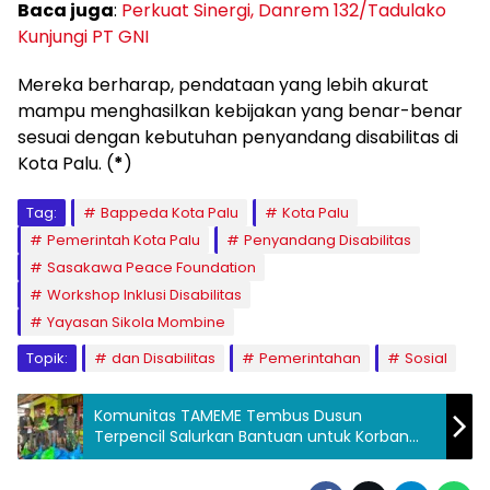
Baca juga
:
Perkuat Sinergi, Danrem 132/Tadulako
Kunjungi PT GNI
Mereka berharap, pendataan yang lebih akurat
mampu menghasilkan kebijakan yang benar-benar
sesuai dengan kebutuhan penyandang disabilitas di
Kota Palu. (
*
)
Tag:
Bappeda Kota Palu
Kota Palu
Pemerintah Kota Palu
Penyandang Disabilitas
Sasakawa Peace Foundation
Workshop Inklusi Disabilitas
Yayasan Sikola Mombine
Topik:
dan Disabilitas
Pemerintahan
Sosial
Komunitas TAMEME Tembus Dusun
Terpencil Salurkan Bantuan untuk Korban
Gempa Sigi