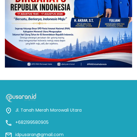
Jl. Tanah Merah Morowali Utara
+682199580905
idpusaran@gmail.com