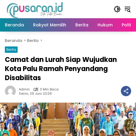
Langsung
ke
konten
Beranda
Rakyat Memilih
Berita
Hukum
Politik
Beranda
Berita
Berita
Camat dan Lurah Siap Wujudkan
Kota Palu Ramah Penyandang
Disabilitas
Admin
3 Min Baca
Senin, 29 Juni 2026