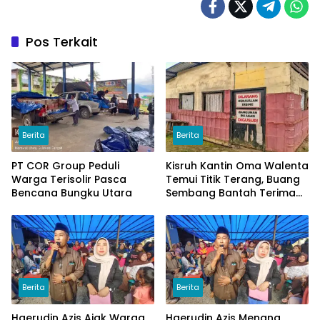
Pos Terkait
Berita
Berita
PT COR Group Peduli
Kisruh Kantin Oma Walenta
Warga Terisolir Pasca
Temui Titik Terang, Buang
Bencana Bungku Utara
Sembang Bantah Terima
Uang
Berita
Berita
Haerudin Azis Ajak Warga
Haerudin Azis Menang