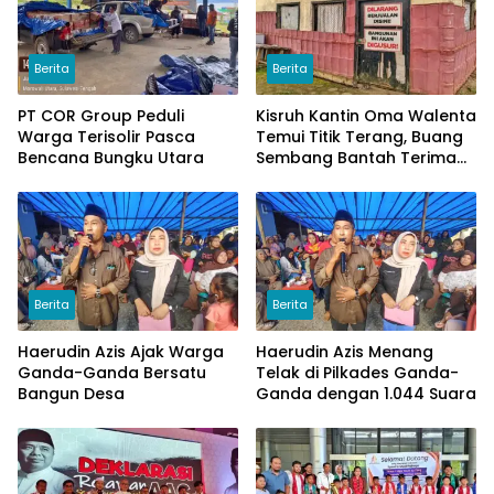
Berita
Berita
PT COR Group Peduli
Kisruh Kantin Oma Walenta
Warga Terisolir Pasca
Temui Titik Terang, Buang
Bencana Bungku Utara
Sembang Bantah Terima
Uang
Berita
Berita
Haerudin Azis Ajak Warga
Haerudin Azis Menang
Ganda-Ganda Bersatu
Telak di Pilkades Ganda-
Bangun Desa
Ganda dengan 1.044 Suara