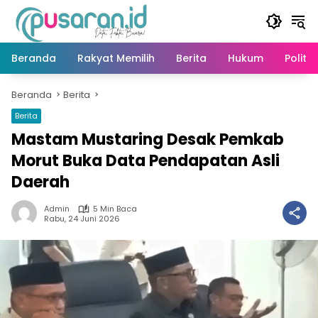
Langsung
ke
konten
Beranda
Rakyat Memilih
Berita
Hukum
Politik
Beranda
Berita
Berita
Mastam Mustaring Desak Pemkab
Morut Buka Data Pendapatan Asli
Daerah
Admin
5 Min Baca
Rabu, 24 Juni 2026