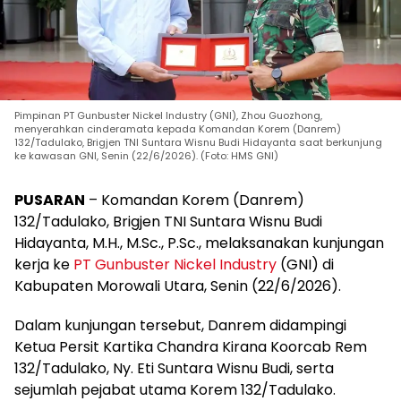
Pimpinan PT Gunbuster Nickel Industry (GNI), Zhou Guozhong,
menyerahkan cinderamata kepada Komandan Korem (Danrem)
132/Tadulako, Brigjen TNI Suntara Wisnu Budi Hidayanta saat berkunjung
ke kawasan GNI, Senin (22/6/2026). (Foto: HMS GNI)
PUSARAN
– Komandan Korem (Danrem)
132/Tadulako, Brigjen TNI Suntara Wisnu Budi
Hidayanta, M.H., M.Sc., P.Sc., melaksanakan kunjungan
kerja ke
PT Gunbuster Nickel Industry
(GNI) di
Kabupaten Morowali Utara, Senin (22/6/2026).
Dalam kunjungan tersebut, Danrem didampingi
Ketua Persit Kartika Chandra Kirana Koorcab Rem
132/Tadulako, Ny. Eti Suntara Wisnu Budi, serta
sejumlah pejabat utama Korem 132/Tadulako.