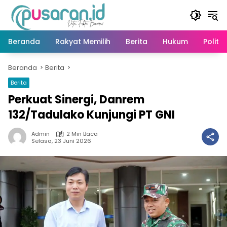
Langsung
ke
konten
Beranda
Rakyat Memilih
Berita
Hukum
Politik
Beranda
Berita
Berita
Perkuat Sinergi, Danrem
132/Tadulako Kunjungi PT GNI
Admin
2 Min Baca
Selasa, 23 Juni 2026