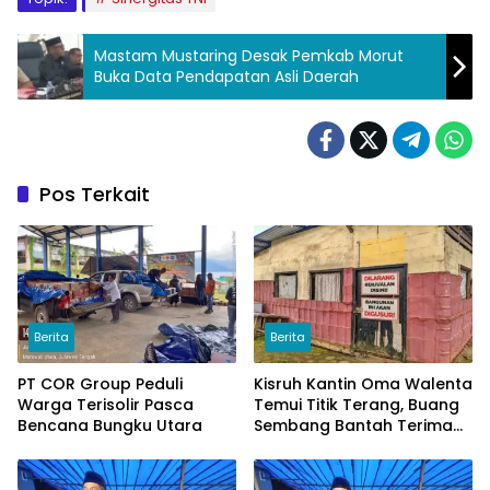
Mastam Mustaring Desak Pemkab Morut
Buka Data Pendapatan Asli Daerah
Pos Terkait
Berita
Berita
PT COR Group Peduli
Kisruh Kantin Oma Walenta
Warga Terisolir Pasca
Temui Titik Terang, Buang
Bencana Bungku Utara
Sembang Bantah Terima
Uang