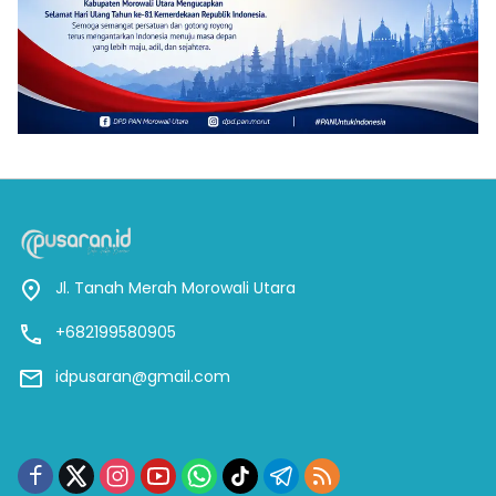
Jl. Tanah Merah Morowali Utara
+682199580905
idpusaran@gmail.com