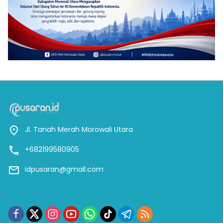
Jl. Tanah Merah Morowali Utara
+682199580905
idpusaran@gmail.com