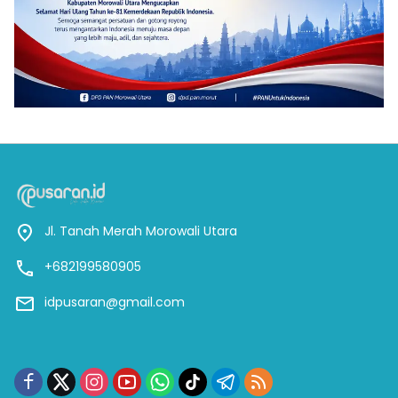
Jl. Tanah Merah Morowali Utara
+682199580905
idpusaran@gmail.com