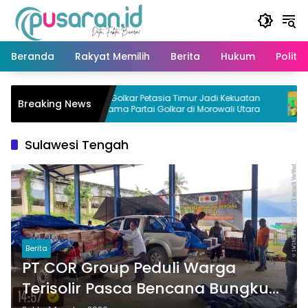
Langsung
ke
konten
Beranda
Rakyat Memilih
Berita
Hukum
Politik
PK Golkar Petasia Timur Jadi Kekuatan
Darm
Breaking News
Utama Partai Golkar di Morowali Utara
Peta
Sulawesi Tengah
Berita
PT COR Group Peduli Warga
Terisolir Pasca Bencana Bungku