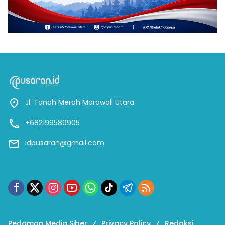
Jl. Tanah Merah Morowali Utara
+682199580905
idpusaran@gmail.com
Pedoman Media Siber
Privacy Policy
Redaksi