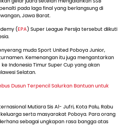
ikan gelar juara setelah mengalahkan SSB
enalti pada laga final yang berlangsung di
Sawangan, Jawa Barat.
ademy (
EPA
) Super League Persija tersebut diikuti
sia.
enyerang muda Sport United Poboya Junior,
r turnamen. Kemenangan itu juga mengantarkan
s ke Indonesia Timur Super Cup yang akan
lawesi Selatan.
us Dusun Terpencil Salurkan Bantuan untuk
rnasional Mutiara Sis Al- Jufri, Kota Palu, Rabu
 keluarga serta masyarakat Poboya. Para orang
derhana sebagai ungkapan rasa bangga atas