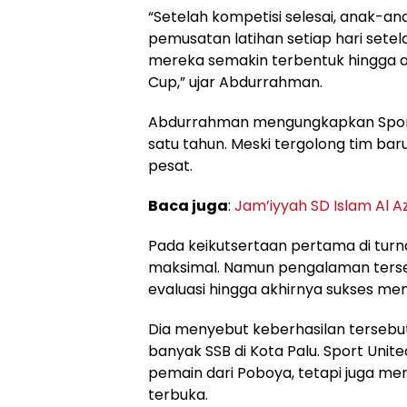
“Setelah kompetisi selesai, anak-ana
pemusatan latihan setiap hari setel
mereka semakin terbentuk hingga ak
Cup,” ujar Abdurrahman.
Abdurrahman mengungkapkan Sport U
satu tahun. Meski tergolong tim b
pesat.
Baca juga
:
Jam’iyyah SD Islam Al A
Pada keikutsertaan pertama di turna
maksimal. Namun pengalaman terse
evaluasi hingga akhirnya sukses mem
Dia menyebut keberhasilan tersebut
banyak SSB di Kota Palu. Sport Uni
pemain dari Poboya, tetapi juga mere
terbuka.