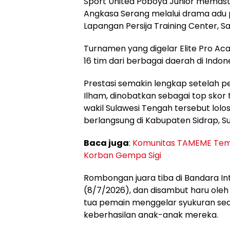
Sport United Poboya Junior memast
Angkasa Serang melalui drama adu p
Lapangan Persija Training Center, 
Turnamen yang digelar Elite Pro Ac
16 tim dari berbagai daerah di Indone
Prestasi semakin lengkap setelah p
Ilham, dinobatkan sebagai top sko
wakil Sulawesi Tengah tersebut lolo
berlangsung di Kabupaten Sidrap, Su
Baca juga
:
Komunitas TAMEME Temb
Korban Gempa Sigi
Rombongan juara tiba di Bandara Inte
(8/7/2026), dan disambut haru oleh
tua pemain menggelar syukuran se
keberhasilan anak-anak mereka.