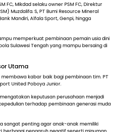
M FC, Mikdad selaku owner PSM FC, Direktur
M) Muzdalifa. S, PT Bumi Resource Mineral
Bank Mandiri, Alfala Sport, Genpi, hingga
ampu memperkuat pembinaan pemain usia dini
bola Sulawesi Tengah yang mampu bersaing di
sor Utama
uga membawa kabar baik bagi pembinaan tim. PT
ort United Poboya Junior.
S, mengatakan keputusan perusahaan menjadi
kepedulian terhadap pembinaan generasi muda
aha sangat penting agar anak-anak memiliki
ari berbagai pengaruh negatif seperti minuman