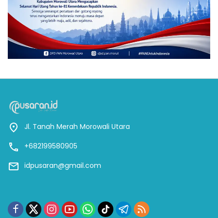
Jl. Tanah Merah Morowali Utara
+682199580905
idpusaran@gmail.com