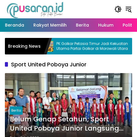
Langsung
ke
konten
Beranda
Rakyat Memilih
Berita
Hukum
Politik
erisolir
PK Golkar Petasia Timur Jadi Kekuatan
Breaking News
ra
Utama Partai Golkar di Morowali Utara
Sport United Poboya Junior
Berita
Belum Genap Setahun, Sport
United Poboya Junior Langsung