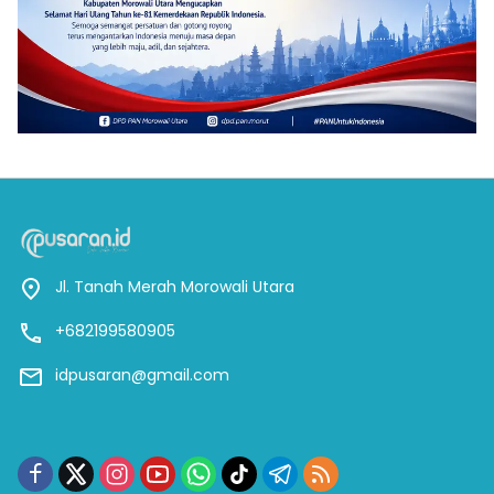
Jl. Tanah Merah Morowali Utara
+682199580905
idpusaran@gmail.com