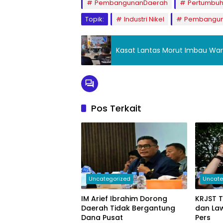
PembangunanDaerah
Pertumbu
Topik:
Industri Nikel
Pembanguna
Kasat Lantas Morut Imbau Wa
Pos Terkait
Uncategorized
Uncate
IM Arief Ibrahim Dorong
KRJST 
Daerah Tidak Bergantung
dan La
Dana Pusat
Pers