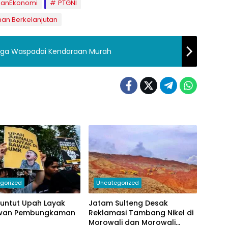
hanEkonomi
PTGNI
n Berkelanjutan
rga Waspadai Kendaraan Murah
gorized
Uncategorized
Tuntut Upah Layak
Jatam Sulteng Desak
wan Pembungkaman
Reklamasi Tambang Nikel di
Morowali dan Morowali