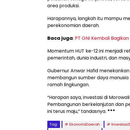
area produksi.
Harapannya, langkah itu mampu men
perekonomian daerah.
Baca juga
:
PT GNI Kembali Bagikan
Momentum HUT ke-12 ini menjadi refl
pemerintah, dunia industri, dan mas
Gubernur Anwar Hafid menekankan p
membangun sumber daya manusia u
ramah lingkungan.
“Harapan saya, investasi di Morowali
Pembangunan berkelanjutan dan pen
ini terus maju,” tandasnya.
***
Tag:
EkonomiDaerah
Investas