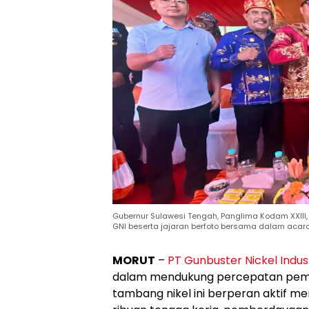
Gubernur Sulawesi Tengah, Panglima Kodam XXIII, 
GNI beserta jajaran berfoto bersama dalam acara 
MORUT
–
PT Gunbuster Nickel Indus
dalam mendukung percepatan pemb
tambang nikel ini berperan aktif m