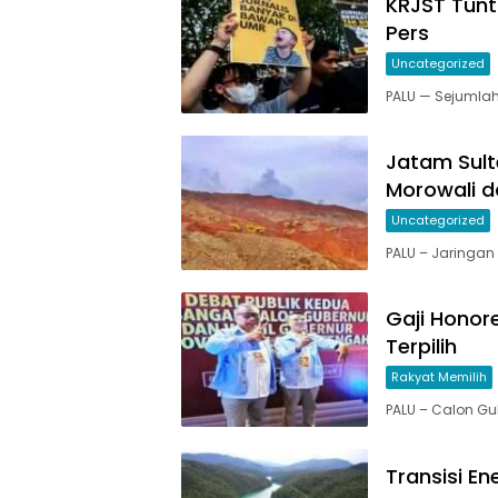
KRJST Tun
Pers
Uncategorized
PALU — Sejumlah
Jatam Sult
Morowali d
Uncategorized
PALU – Jaringa
Gaji Honor
Terpilih
Rakyat Memilih
PALU – Calon Gu
Transisi En