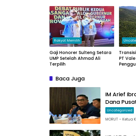
Rakyat Memilih
Uncate
Gaji Honorer Sulteng Setara
Transis
UMP Setelah Ahmad Ali
PT Vale
Terpilih
Penggu
Pabrik
Baca Juga
IM Arief I
Dana Pusa
Uncategorized
MORUT – Ketua K