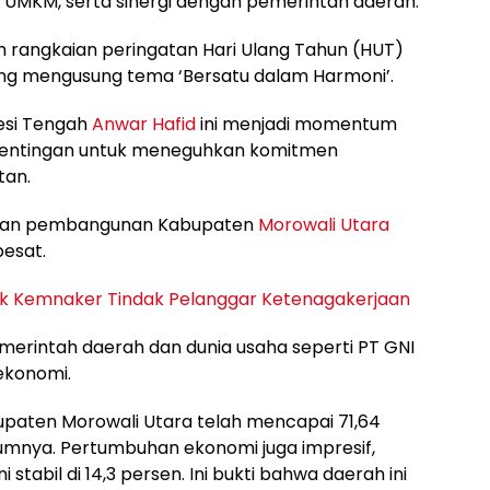
 UMKM, serta sinergi dengan pemerintah daerah.
lam rangkaian peringatan Hari Ulang Tahun (HUT)
ng mengusung tema ‘Bersatu dalam Harmoni’.
wesi Tengah
Anwar Hafid
ini menjadi momentum
pentingan untuk meneguhkan komitmen
tan.
aian pembangunan Kabupaten
Morowali Utara
esat.
k Kemnaker Tindak Pelanggar Ketenagakerjaan
emerintah daerah dan dunia usaha seperti PT GNI
ekonomi.
paten Morowali Utara telah mencapai 71,64
umnya. Pertumbuhan ekonomi juga impresif,
 stabil di 14,3 persen. Ini bukti bahwa daerah ini