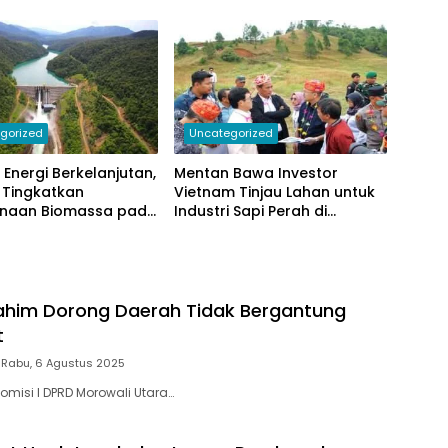
Utara
gorized
Uncategorized
i Energi Berkelanjutan,
Mentan Bawa Investor
 Tingkatkan
Vietnam Tinjau Lahan untuk
naan Biomassa pada
Industri Sapi Perah di
 Pengolahan
Sulawesi Tengah
brahim Dorong Daerah Tidak Bergantung
t
Rabu, 6 Agustus 2025
omisi I DPRD Morowali Utara…