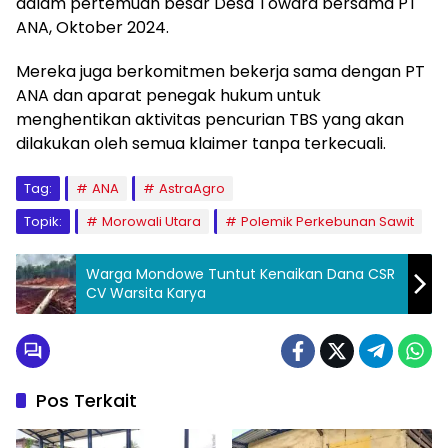
dalam pertemuan besar Desa Towara bersama PT
ANA, Oktober 2024.
Mereka juga berkomitmen bekerja sama dengan PT
ANA dan aparat penegak hukum untuk
menghentikan aktivitas pencurian TBS yang akan
dilakukan oleh semua klaimer tanpa terkecuali.
Tag:
ANA
AstraAgro
Topik:
Morowali Utara
Polemik Perkebunan Sawit
Warga Mondowe Tuntut Kenaikan Dana CSR
CV Warsita Karya
Pos Terkait