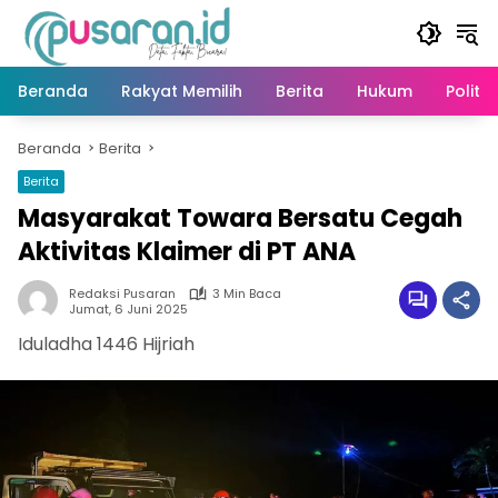
Langsung
ke
konten
Beranda
Rakyat Memilih
Berita
Hukum
Politik
Beranda
Berita
Berita
Masyarakat Towara Bersatu Cegah
Aktivitas Klaimer di PT ANA
Redaksi Pusaran
3 Min Baca
Jumat, 6 Juni 2025
Iduladha 1446 Hijriah