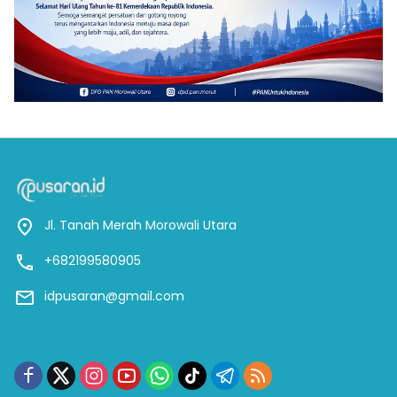
Jl. Tanah Merah Morowali Utara
+682199580905
idpusaran@gmail.com