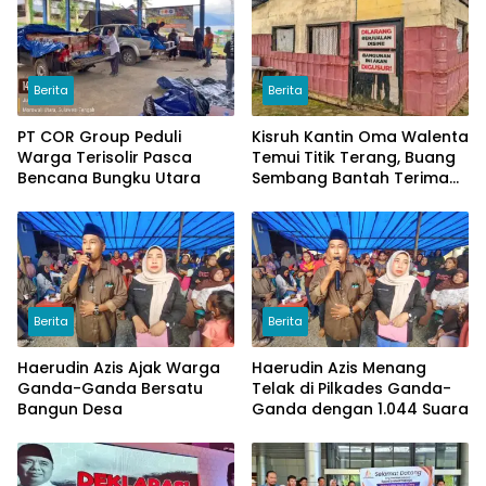
Berita
Berita
PT COR Group Peduli
Kisruh Kantin Oma Walenta
Warga Terisolir Pasca
Temui Titik Terang, Buang
Bencana Bungku Utara
Sembang Bantah Terima
Uang
Berita
Berita
Haerudin Azis Ajak Warga
Haerudin Azis Menang
Ganda-Ganda Bersatu
Telak di Pilkades Ganda-
Bangun Desa
Ganda dengan 1.044 Suara