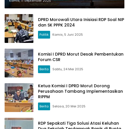
Usul Solusi PAD
Kamis, 11 September 2025
DPRD Morowali Utara Inisiasi RDP Soal NIP
dan SK PPPK 2024
Politik
Kamis, 5 Juni 2025
Komisi I DPRD Morut Desak Pembentukan
Forum CSR
Berita
Sabtu, 24 Mei 2025
Ketua Komisi I DPRD Morut Dorong
Perusahaan Tambang Implementasikan
RIPPM
Berita
Selasa, 20 Mei 2025
RDP Sepakati Tiga Solusi Atasi Keluhan
Dua Sekolah Terdampak Banjir di Bunta