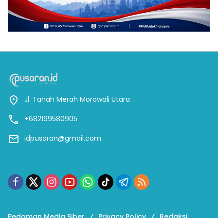
Jl. Tanah Merah Morowali Utara
+682199580905
idpusaran@gmail.com
Pedoman Media Siber
Privacy Policy
Redaksi