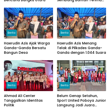
Bencana Bungku Utara
Sembang Bantah Terima
Uang
Berita
Berita
Haerudin Azis Ajak Warga
Haerudin Azis Menang
Ganda-Ganda Bersatu
Telak di Pilkades Ganda-
Bangun Desa
Ganda dengan 1.044 Suara
Berita
Berita
Ahmad Ali Center
Belum Genap Setahun,
Tanggalkan Identitas
Sport United Poboya Junior
Politik
Langsung Jadi Juara
Nasional