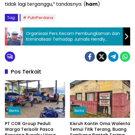
tidak lagi terganggu,” tandasnya. (
ham
)
Tag:
PutriPerdana
Organisasi Pers Kecam Pembungkaman dan
Kriminalisasi Terhadap Jurnalis Hendly
Mangkali
Pos Terkait
Berita
Berita
PT COR Group Peduli
Kisruh Kantin Oma Walenta
Warga Terisolir Pasca
Temui Titik Terang, Buang