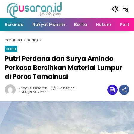
Langsung
ke
konten
Beranda
Rakyat Memilih
Berita
Hukum
Politik
Beranda
Berita
Berita
Putri Perdana dan Surya Amindo
Perkasa Bersihkan Material Lumpur
di Poros Tamainusi
Redaksi Pusaran
1 Min Baca
Sabtu, 3 Mei 2025