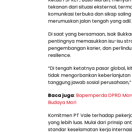
tekanan dari situasi eksternal, ter
komunikasi terbuka dan sikap salin
merumuskan jalan tengah yang adil.
Di saat yang bersamaan, Isak Bukka
pentingnya memasukkan isu-isu strat
pengembangan karier, dan perlindun
resilience.
“Di tengah ketatnya pasar global, k
tidak mengorbankan keberlanjutan hi
tanggung jawab sosial perusahaan,” 
Baca juga
:
Bapemperda DPRD Moru
Budaya Mori
Komitmen PT Vale terhadap pekerja
yang lebih luas. Mulai dari prinsip a
standar keselamatan kerja internas