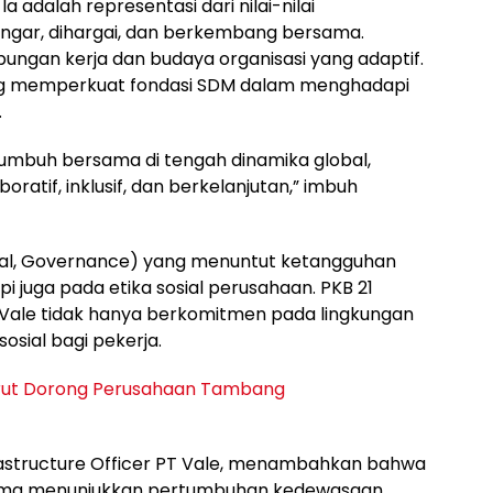
Ia adalah representasi dari nilai-nilai
engar, dihargai, dan berkembang bersama.
ungan kerja dan budaya organisasi yang adaptif.
ng memperkuat fondasi SDM dalam menghadapi
.
umbuh bersama di tengah dinamika global,
oratif, inklusif, dan berkelanjutan,” imbuh
ial, Governance) yang menuntut ketangguhan
i juga pada etika sosial perusahaan. PKB 21
Vale tidak hanya berkomitmen pada lingkungan
sosial bagi pekerja.
orut Dorong Perusahaan Tambang
frastructure Officer PT Vale, menambahkan bahwa
rtama menunjukkan pertumbuhan kedewasaan