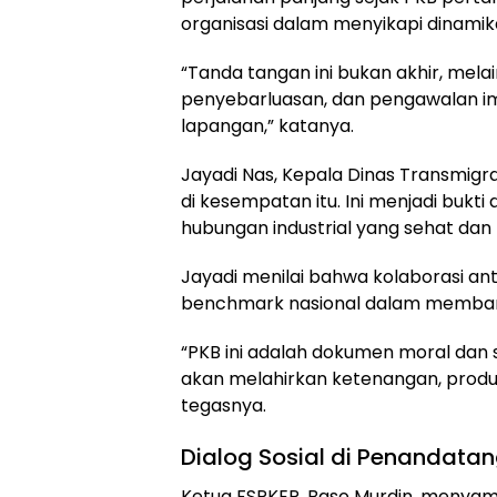
organisasi dalam menyikapi dinamika
“Tanda tangan ini bukan akhir, mel
penyebarluasan, dan pengawalan i
lapangan,” katanya.
Jayadi Nas, Kepala Dinas Transmigra
di kesempatan itu. Ini menjadi bukt
hubungan industrial yang sehat dan 
Jayadi menilai bahwa kolaborasi ant
benchmark nasional dalam membangu
“PKB ini adalah dokumen moral dan st
akan melahirkan ketenangan, produk
tegasnya.
Dialog Sosial di Penandata
Ketua FSPKEP, Baso Murdin, menya