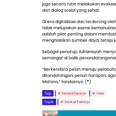
juga secara rutin melakukan evalua
dari dialog sosial yang sehat.
Di era digitalisasi dan terdorong ol
tidak melupakan esensi kemanusiaan
adalah pilar penting dalam memba
menghasilkan sumber daya, tetapi 
Sebagai penutup, Adriansyah men
semangat di balik penandatanganan 
“Berkendara pelan menuju pelabuhan
ditandatangani penuh harapan, agar 
Matano,” tandasnya. (
*
)
Tag:
Serikat{ekerja
Vale
Topik:
Serikat Pekerja