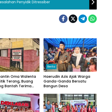
salahan Penyidik Ditressiber
Berita
 Kantin Oma Walenta
Haerudin Azis Ajak Warga
itik Terang, Buang
Ganda-Ganda Bersatu
g Bantah Terima
Bangun Desa