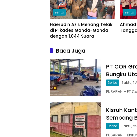
Berita
Berita
Haerudin Azis Menang Telak
Ahmad 
di Pilkades Ganda-Ganda
Tanggal
dengan 1.044 Suara
Baca Juga
PT COR Gro
Bungku Ut
Berita
Sabtu, 1
PUSARAN – PT Ce
Kisruh Kan
Sembang B
Berita
Sabtu, 25
PUSARAN – Kisru