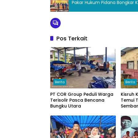
Pakar Hukum Pidana Bongkar Ke
Pos Terkait
Berita
Berita
PT COR Group Peduli Warga
Kisruh
Terisolir Pasca Bencana
Temui T
Bungku Utara
Semban
Uang