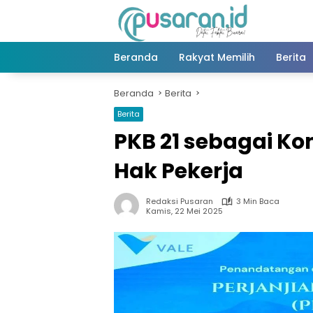
Langsung
ke
konten
Beranda
Rakyat Memilih
Berita
Beranda
Berita
Berita
PKB 21 sebagai K
Hak Pekerja
Redaksi Pusaran
3 Min Baca
Kamis, 22 Mei 2025