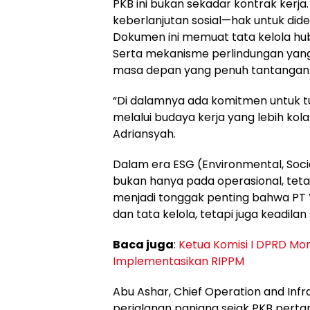
PKB ini bukan sekadar kontrak kerja. 
keberlanjutan sosial—hak untuk did
Dokumen ini memuat tata kelola hub
Serta mekanisme perlindungan ya
masa depan yang penuh tantangan
“Di dalamnya ada komitmen untuk t
melalui budaya kerja yang lebih kolab
Adriansyah.
Dalam era ESG (Environmental, Soc
bukan hanya pada operasional, tetap
menjadi tonggak penting bahwa PT 
dan tata kelola, tetapi juga keadilan 
Baca juga
:
Ketua Komisi I DPRD M
Implementasikan RIPPM
Abu Ashar, Chief Operation and In
perjalanan panjang sejak PKB pe