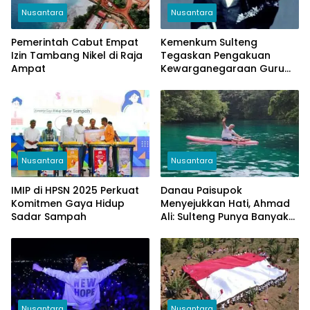
Nusantara
Nusantara
Pemerintah Cabut Empat
Kemenkum Sulteng
Izin Tambang Nikel di Raja
Tegaskan Pengakuan
Ampat
Kewarganegaraan Guru
Tua
Nusantara
Nusantara
IMIP di HPSN 2025 Perkuat
Danau Paisupok
Komitmen Gaya Hidup
Menyejukkan Hati, Ahmad
Sadar Sampah
Ali: Sulteng Punya Banyak
Surga Wisata
Nusantara
Nusantara