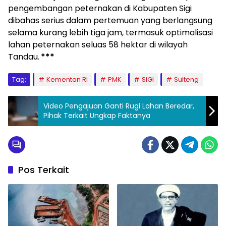
pengembangan peternakan di Kabupaten Sigi
dibahas serius dalam pertemuan yang berlangsung
selama kurang lebih tiga jam, termasuk optimalisasi
lahan peternakan seluas 58 hektar di wilayah
Tandau.
***
Tag:
Kementan RI
PMK
SIGI
Sulteng
Video Pengajuan Ganti Rugi Lahan Beredar,
Pihak Terkait Ungkap Faktanya
Pos Terkait