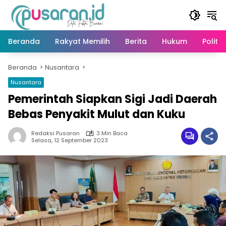
Langsung
ke
konten
Beranda
Rakyat Memilih
Berita
Hukum
Politik
Beranda
Nusantara
Nusantara
Pemerintah Siapkan Sigi Jadi Daerah
Bebas Penyakit Mulut dan Kuku
Redaksi Pusaran
3 Min Baca
Selasa, 12 September 2023