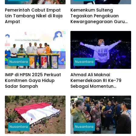
Pemerintah Cabut Empat
Kemenkum Sulteng
Izin Tambang Nikel di Raja
Tegaskan Pengakuan
Ampat
Kewarganegaraan Guru
Tua
Nusantara
Nusantara
IMIP di HPSN 2025 Perkuat
Ahmad Ali Maknai
Komitmen Gaya Hidup
Kemerdekaan RI Ke-79
Sadar Sampah
Sebagai Momentun
Menyetarakan Semua
Orang
Nusantara
Nusantara