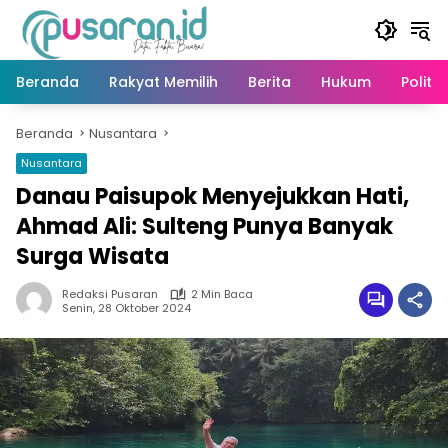
Langsung
ke
konten
Beranda
Rakyat Memilih
Berita
Hukum
Politik
Beranda
Nusantara
Nusantara
Danau Paisupok Menyejukkan Hati,
Ahmad Ali: Sulteng Punya Banyak
Surga Wisata
Redaksi Pusaran
2 Min Baca
Senin, 28 Oktober 2024