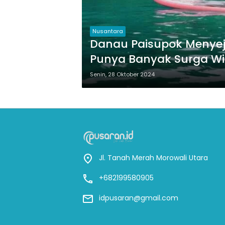
Nusantara
Danau Paisupok Menyeju
Punya Banyak Surga Wi
Senin, 28 Oktober 2024
Jl. Tanah Merah Morowali Utara
+682199580905
idpusaran@gmail.com