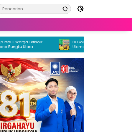
li Warga Terisolir
PK Golkar Petasia Timur Jadi Kekuatan
ungku Utara
Utama Partai Golkar di Morowali Utara