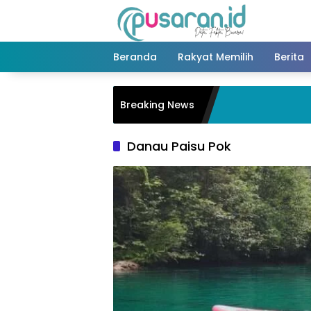
Langsung
ke
konten
Beranda
Rakyat Memilih
Berita
Breaking News
Danau Paisu Pok