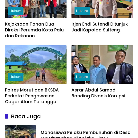
Hukum
Hukum
Kejaksaan Tahan Dua
Irjen Endi Sutendi Ditunjuk
Direksi Perumda Kota Palu
Jadi Kapolda Sulteng
dan Rekanan
Hukum
Hukum
Polres Morut dan BKSDA
Asrar Abdul Samad
Perketat Pengawasan
Banding Divonis Korupsi
Cagar Alam Taronggo
Baca Juga
Mahasiswa Pelaku Pembunuhan di Desa