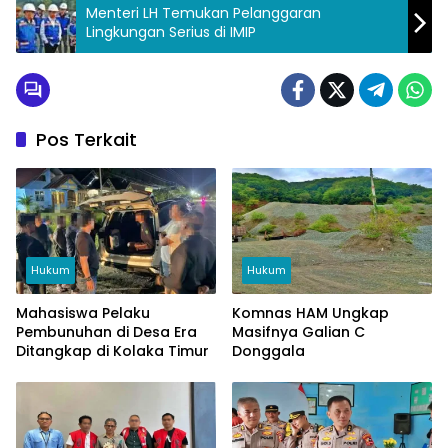
Menteri LH Temukan Pelanggaran
Lingkungan Serius di IMIP
Pos Terkait
Hukum
Hukum
Mahasiswa Pelaku
Komnas HAM Ungkap
Pembunuhan di Desa Era
Masifnya Galian C
Ditangkap di Kolaka Timur
Donggala