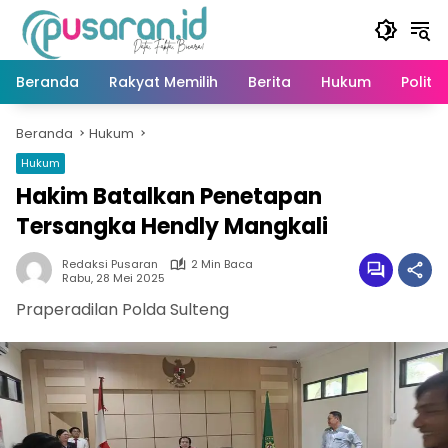
Langsung
ke
konten
Beranda
Rakyat Memilih
Berita
Hukum
Politik
Beranda
Hukum
Hukum
Hakim Batalkan Penetapan
Tersangka Hendly Mangkali
Redaksi Pusaran
2 Min Baca
Rabu, 28 Mei 2025
Praperadilan Polda Sulteng