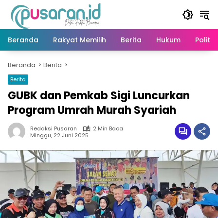
Langsung
ke
konten
Beranda
Rakyat Memilih
Berita
Hukum
Politik
Beranda
Berita
Berita
GUBK dan Pemkab Sigi Luncurkan
Program Umrah Murah Syariah
Redaksi Pusaran
2 Min Baca
Minggu, 22 Juni 2025