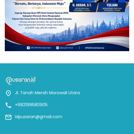
Jl. Tanah Merah Morowali Utara
+682199580905
idpusaran@gmail.com