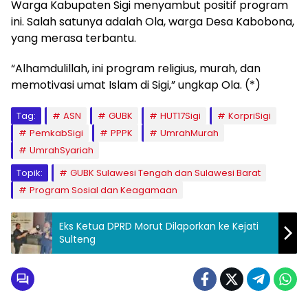
Warga Kabupaten Sigi menyambut positif program
ini. Salah satunya adalah Ola, warga Desa Kabobona,
yang merasa terbantu.
“Alhamdulillah, ini program religius, murah, dan
memotivasi umat Islam di Sigi,” ungkap Ola. (*)
Tag:
ASN
GUBK
HUT17Sigi
KorpriSigi
PemkabSigi
PPPK
UmrahMurah
UmrahSyariah
Topik:
GUBK Sulawesi Tengah dan Sulawesi Barat
Program Sosial dan Keagamaan
Eks Ketua DPRD Morut Dilaporkan ke Kejati
Sulteng