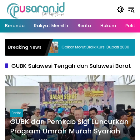
Langsung
ke
konten
Beranda
Rakyat Memilih
Berita
Hukum
Politik
ader
Breaking News
Golkar Morut Bidik Kursi Bupati 2030
politik
GUBK Sulawesi Tengah dan Sulawesi Barat
Berita
GUBK dan Pemkab Sigi Luncurkan
Program Umrah Murah Syariah