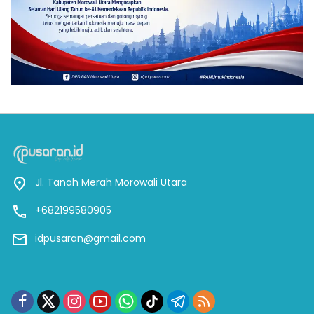
Jl. Tanah Merah Morowali Utara
+682199580905
idpusaran@gmail.com