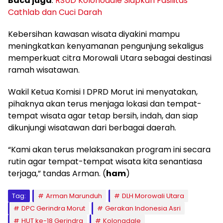
Baca juga
:
RSUD Kolonodale Siapkan Fasilitas
Cathlab dan Cuci Darah
Kebersihan kawasan wisata diyakini mampu
meningkatkan kenyamanan pengunjung sekaligus
memperkuat citra Morowali Utara sebagai destinasi
ramah wisatawan.
Wakil Ketua Komisi I DPRD Morut ini menyatakan,
pihaknya akan terus menjaga lokasi dan tempat-
tempat wisata agar tetap bersih, indah, dan siap
dikunjungi wisatawan dari berbagai daerah.
“Kami akan terus melaksanakan program ini secara
rutin agar tempat-tempat wisata kita senantiasa
terjaga,” tandas Arman. (
ham
)
Tag:
Arman Marunduh
DLH Morowali Utara
DPC Gerindra Morut
Gerakan Indonesia Asri
HUT ke-18 Gerindra
Kolonadale