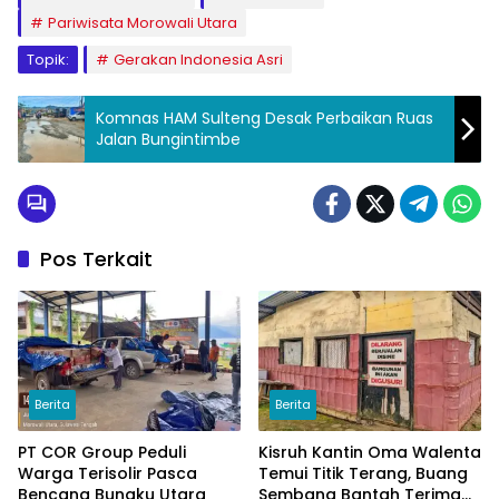
Pariwisata Morowali Utara
Topik:
Gerakan Indonesia Asri
Komnas HAM Sulteng Desak Perbaikan Ruas
Jalan Bungintimbe
Pos Terkait
Berita
Berita
PT COR Group Peduli
Kisruh Kantin Oma Walenta
Warga Terisolir Pasca
Temui Titik Terang, Buang
Bencana Bungku Utara
Sembang Bantah Terima