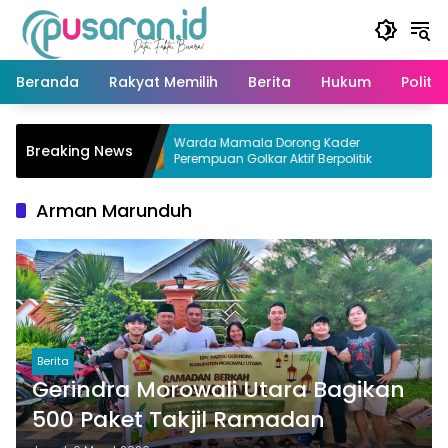
Langsung
ke
konten
Beranda
Rakyat Memilih
Berita
Hukum
Politik
Morut di
Warda Mamala Dorong Kader
Breaking News
ga
Perempuan Golkar Aktif Berpolitik
Arman Marunduh
Berita
Gerindra Morowali Utara Bagikan
500 Paket Takjil Ramadan