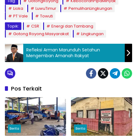
Tag:
GotongRoyong
KebocoranPipaMinyak
Lioka
LuwuTimur
PemulihanLingkungan
PT Vale
Towuti
Topik:
CSR
Energi dan Tambang
Gotong Royong Masyarakat
Lingkungan
Refleksi Arman Marunduh Setahun
Mengemban Amanah Rakyat
Pos Terkait
Berita
Berita