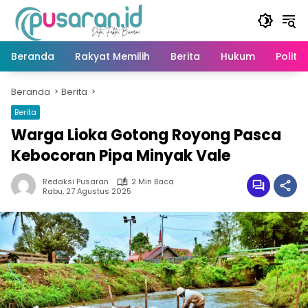
Langsung
ke
konten
Beranda
Rakyat Memilih
Berita
Hukum
Politik
Beranda
Berita
Berita
Warga Lioka Gotong Royong Pasca
Kebocoran Pipa Minyak Vale
Redaksi Pusaran
2 Min Baca
Rabu, 27 Agustus 2025