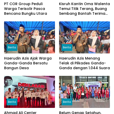
PT COR Group Peduli
Kisruh Kantin Oma Walenta
Warga Terisolir Pasca
Temui Titik Terang, Buang
Bencana Bungku Utara
Sembang Bantah Terima
Uang
Berita
Berita
Haerudin Azis Ajak Warga
Haerudin Azis Menang
Ganda-Ganda Bersatu
Telak di Pilkades Ganda-
Bangun Desa
Ganda dengan 1.044 Suara
Berita
Berita
Ahmad Ali Center
Belum Genap Setahun,