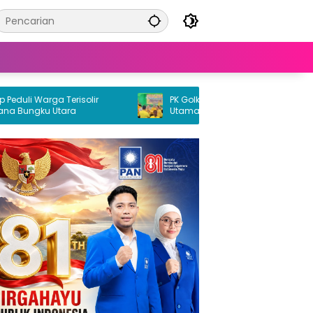
li Warga Terisolir
PK Golkar Petasia Timur Jadi Kekuatan
ungku Utara
Utama Partai Golkar di Morowali Utara