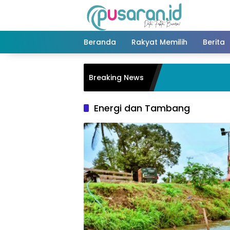
Langsung
ke
konten
Beranda
Rakyat Memilih
Berita
Breaking News
Energi dan Tambang