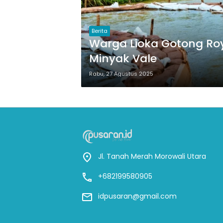
Berita
Warga Lioka Gotong Ro
Minyak Vale
Rabu, 27 Agustus 2025
Jl. Tanah Merah Morowali Utara
+682199580905
idpusaran@gmail.com