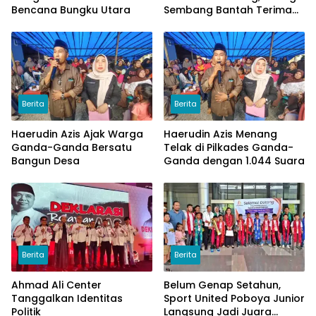
Bencana Bungku Utara
Sembang Bantah Terima
Uang
Berita
Berita
Haerudin Azis Ajak Warga
Haerudin Azis Menang
Ganda-Ganda Bersatu
Telak di Pilkades Ganda-
Bangun Desa
Ganda dengan 1.044 Suara
Berita
Berita
Ahmad Ali Center
Belum Genap Setahun,
Tanggalkan Identitas
Sport United Poboya Junior
Politik
Langsung Jadi Juara