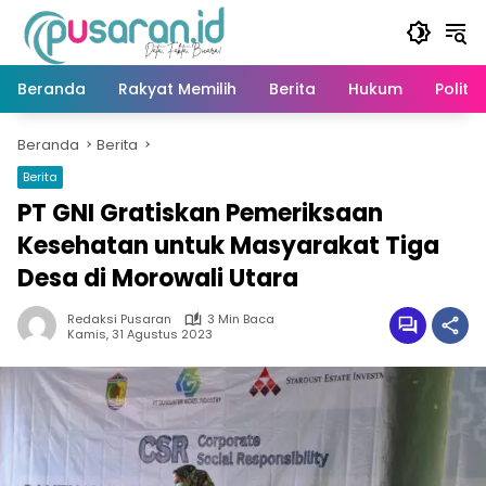
Langsung
ke
konten
Beranda
Rakyat Memilih
Berita
Hukum
Politik
Beranda
Berita
Berita
PT GNI Gratiskan Pemeriksaan
Kesehatan untuk Masyarakat Tiga
Desa di Morowali Utara
Redaksi Pusaran
3 Min Baca
Kamis, 31 Agustus 2023