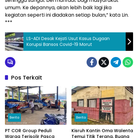
sehingga sangat bermanfaat bagi masyarakat
umum. Ke depannya, akan lebih baik lagi jika
kegiatan seperti ini diadakan setiap bulan,” kata Lin.
***
LS-ADI Desak Kejati Usut Kasus Dugaan
Korupsi Bansos Covid-19 Morut
Pos Terkait
Berita
Berita
PT COR Group Peduli
Kisruh Kantin Oma Walenta
Warga Terisolir Pasca
Temui Titik Terang, Buang