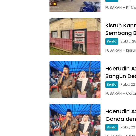
PUSARAN – PT Ce
Kisruh Kan
Sembang B
Berita
Sabtu, 25
PUSARAN – Kisru
Haerudin 
Bangun De
Berita
Rabu, 22
PUSARAN – Calo
Haerudin A
Ganda den
Berita
Rabu, 22