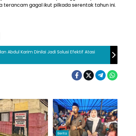
terancam gagal ikut pilkada serentak tahun ini.
 Abdul Karim Dinilai Jadi Solusi Efektif Atasi
Berita