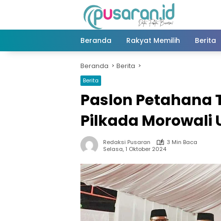
Langsung
ke
konten
Beranda
Rakyat Memilih
Berita
Beranda
Berita
Berita
Paslon Petahana 
Pilkada Morowali 
Redaksi Pusaran
3 Min Baca
Selasa, 1 Oktober 2024