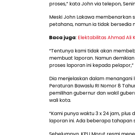
proses,” kata John via telepon, Seni
Meski John Lakawa membenarkan so
petahana, namun ia tidak bersedia m
Baca juga
:
Elektabilitas Ahmad Ali
“Tentunya kami tidak akan membeb
membuat laporan. Namun demikian 
proses laporan ini kepada pelapor,”
Dia menjelaskan dalam menangani 
Peraturan Bawaslu RI Nomor 8 Tahu
pemilihan gubernur dan wakil gubernu
wali kota.
“Kami punya waktu 3 x 24 jam, plus
laporan ini. Ada beberapa tahapan 
Sebelumnya, KPU Morut resmi menet