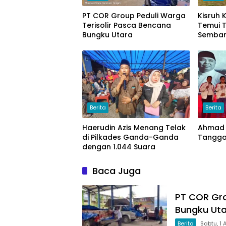
PT COR Group Peduli Warga
Kisruh
Terisolir Pasca Bencana
Temui T
Bungku Utara
Semban
Uang
Berita
Berita
Haerudin Azis Menang Telak
Ahmad 
di Pilkades Ganda-Ganda
Tanggal
dengan 1.044 Suara
Baca Juga
PT COR Gro
Bungku Ut
Berita
Sabtu, 1