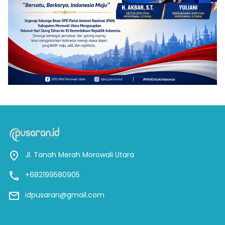
Jl. Tanah Merah Morowali Utara
+682199580905
idpusaran@gmail.com