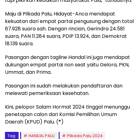
tapi pikirkan kebaikan masyarakat Palu,” tandasnya.
Maju di Pilkada Palu, Hidayat-Anca mendapat
kekuatan dari empat partai pengusung dengan total
67.928 suara sah. Dengan rincian, Gerindra 24.581
suara, PAN 11.284 suara, PDIP 13.924, dan Demokrat
18.139 suara.
Pasangan dengan tagline Handal ini juga mendapat
dukungan empat partai non seat yaitu Gelora, PKN,
Ummat, dan Prima.
Pasangan ini sudah melakukan pendaftaran dan
melewati pemeriksaan kesehatan.
Kini, pelopor Salam Hormat 2024 tinggal menunggu
penetapan calon dari Komisi Pemilihan Umum
Daerah (KPUD) Palu. (
*
)
Tag:
HANDAL PALU
Pilkada Palu 2024