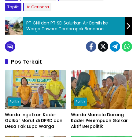
Topik:
Gerindra
PT GNI dan PT SEI Salurkan Air Bersih ke
Warga Towara Terdampak Bencana
Pos Terkait
Politik
Politik
Warda Ingatkan Kader
Warda Mamala Dorong
Golkar Morut di DPRD dan
Kader Perempuan Golkar
Desa Tak Lupa Warga
Aktif Berpolitik