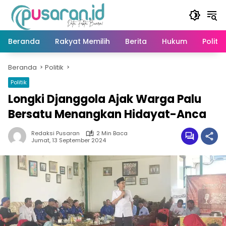
Langsung
ke
konten
Beranda
Rakyat Memilih
Berita
Hukum
Politik
Beranda
Politik
Politik
Longki Djanggola Ajak Warga Palu
Bersatu Menangkan Hidayat-Anca
Redaksi Pusaran
2 Min Baca
Jumat, 13 September 2024