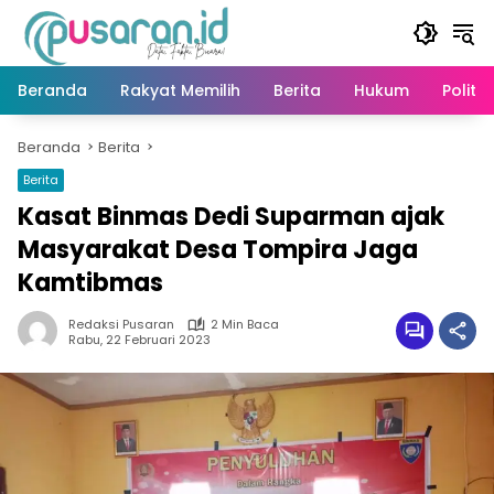
Langsung
ke
konten
Beranda
Rakyat Memilih
Berita
Hukum
Politik
Beranda
Berita
Berita
Kasat Binmas Dedi Suparman ajak
Masyarakat Desa Tompira Jaga
Kamtibmas
Redaksi Pusaran
2 Min Baca
Rabu, 22 Februari 2023