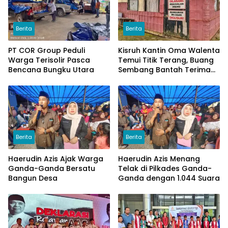
Berita
Berita
PT COR Group Peduli
Kisruh Kantin Oma Walenta
Warga Terisolir Pasca
Temui Titik Terang, Buang
Bencana Bungku Utara
Sembang Bantah Terima
Uang
Berita
Berita
Haerudin Azis Ajak Warga
Haerudin Azis Menang
Ganda-Ganda Bersatu
Telak di Pilkades Ganda-
Bangun Desa
Ganda dengan 1.044 Suara