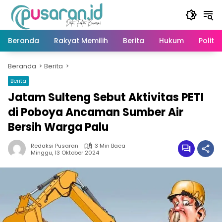
Langsung
ke
konten
Beranda
Rakyat Memilih
Berita
Hukum
Politik
Beranda
Berita
Berita
Jatam Sulteng Sebut Aktivitas PETI
di Poboya Ancaman Sumber Air
Bersih Warga Palu
Redaksi Pusaran
3 Min Baca
Minggu, 13 Oktober 2024