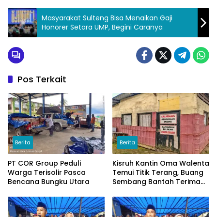
Masyarakat Sulteng Bisa Menaikan Gaji
Honorer Setara UMP, Begini Caranya
Pos Terkait
Berita
Berita
PT COR Group Peduli
Kisruh Kantin Oma Walenta
Warga Terisolir Pasca
Temui Titik Terang, Buang
Bencana Bungku Utara
Sembang Bantah Terima
Uang