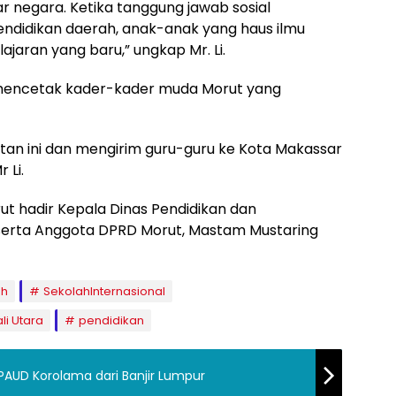
ar negara. Ketika tanggung jawab sosial
ndidikan daerah, anak-anak yang haus ilmu
ran yang baru,” ungkap Mr. Li.
 mencetak kader-kader muda Morut yang
an ini dan mengirim guru-guru ke Kota Makassar
 Li.
ut hadir Kepala Dinas Pendidikan dan
serta Anggota DPRD Morut, Mastam Mustaring
ah
SekolahInternasional
i Utara
pendidikan
AUD Korolama dari Banjir Lumpur