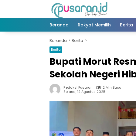
Langsung
ke
konten
Beranda
Rakyat Memilih
Berita
Beranda
Berita
Berita
Bupati Morut Res
Sekolah Negeri Hi
Redaksi Pusaran
2 Min Baca
Selasa, 12 Agustus 2025