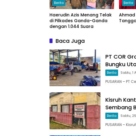
Berita
Berita
Haerudin Azis Menang Telak
Ahmad 
di Pilkades Ganda-Ganda
Tanggal
dengan 1.044 Suara
Baca Juga
PT COR Gro
Bungku Ut
Berita
Sabtu, 1
PUSARAN – PT Ce
Kisruh Kan
Sembang B
Berita
Sabtu, 25
PUSARAN – Kisru