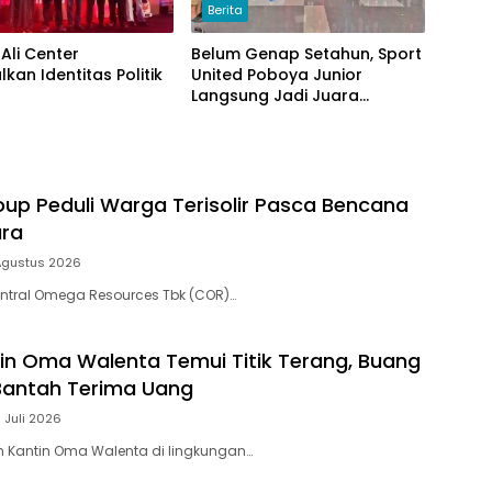
Berita
Ali Center
Belum Genap Setahun, Sport
kan Identitas Politik
United Poboya Junior
Langsung Jadi Juara
Nasional
up Peduli Warga Terisolir Pasca Bencana
ara
 Agustus 2026
ntral Omega Resources Tbk (COR)…
tin Oma Walenta Temui Titik Terang, Buang
antah Terima Uang
 Juli 2026
h Kantin Oma Walenta di lingkungan…