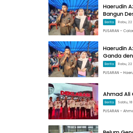
Haerudin 
Bangun De
Berita
Rabu, 22
PUSARAN – Calo
Haerudin A
Ganda den
Berita
Rabu, 22
PUSARAN – Haer
Ahmad Ali 
Berita
Sabtu, 18
PUSARAN – Ahma
Belum Gena