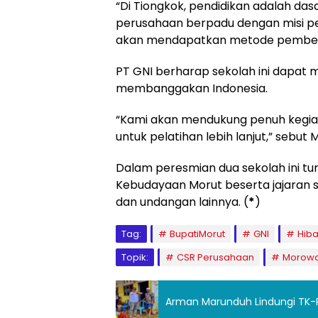
“Di Tiongkok, pendidikan adalah das
perusahaan berpadu dengan misi pe
akan mendapatkan metode pembelaja
PT GNI berharap sekolah ini dapat
membanggakan Indonesia.
“Kami akan mendukung penuh kegiat
untuk pelatihan lebih lanjut,” sebut Mr
Dalam peresmian dua sekolah ini tur
Kebudayaan Morut beserta jajaran 
dan undangan lainnya. (
*
)
Tag:
BupatiMorut
GNI
Hib
Topik:
CSR Perusahaan
Morowal
Arman Marunduh Lindungi TK-P