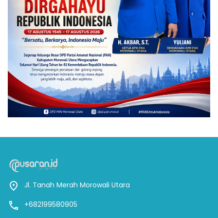
Jl. Tanah Merah Morowali Utara
+682199580905