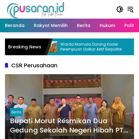
Langsung
ke
konten
Beranda
Rakyat Memilih
Berita
Hukum
Politik
kar Morut di
Warda Mamala Dorong Kader
Breaking News
Warga
Perempuan Golkar Aktif Berpolitik
CSR Perusahaan
Berita
Bupati Morut Resmikan Dua
Gedung Sekolah Negeri Hibah PT