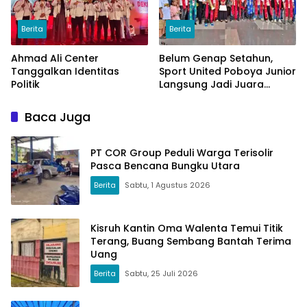
Berita
Berita
Ahmad Ali Center
Belum Genap Setahun,
Tanggalkan Identitas
Sport United Poboya Junior
Politik
Langsung Jadi Juara
Nasional
Baca Juga
PT COR Group Peduli Warga Terisolir
Pasca Bencana Bungku Utara
Berita
Sabtu, 1 Agustus 2026
Kisruh Kantin Oma Walenta Temui Titik
Terang, Buang Sembang Bantah Terima
Uang
Berita
Sabtu, 25 Juli 2026