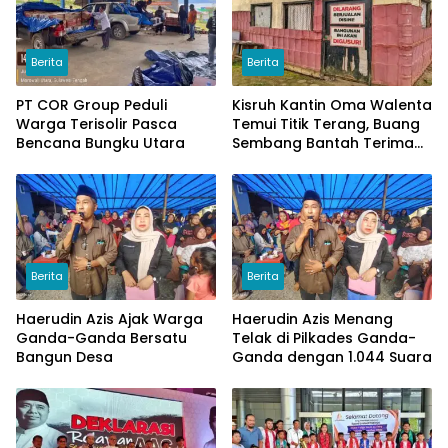
Berita
Berita
PT COR Group Peduli
Kisruh Kantin Oma Walenta
Warga Terisolir Pasca
Temui Titik Terang, Buang
Bencana Bungku Utara
Sembang Bantah Terima
Uang
Berita
Berita
Haerudin Azis Ajak Warga
Haerudin Azis Menang
Ganda-Ganda Bersatu
Telak di Pilkades Ganda-
Bangun Desa
Ganda dengan 1.044 Suara