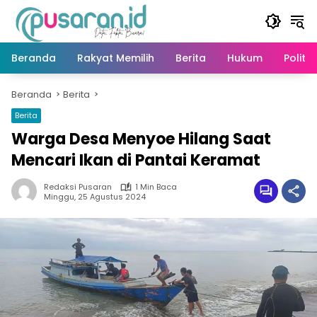
Langsung
ke
konten
Beranda
Rakyat Memilih
Berita
Hukum
Politik
Beranda
Berita
Berita
Warga Desa Menyoe Hilang Saat
Mencari Ikan di Pantai Keramat
Redaksi Pusaran
1 Min Baca
Minggu, 25 Agustus 2024