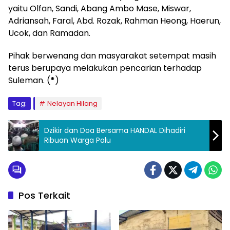
yaitu Olfan, Sandi, Abang Ambo Mase, Miswar,
Adriansah, Faral, Abd. Rozak, Rahman Heong, Haerun,
Ucok, dan Ramadan.
Pihak berwenang dan masyarakat setempat masih
terus berupaya melakukan pencarian terhadap
Suleman. (
*
)
Tag:
Nelayan Hilang
Dzikir dan Doa Bersama HANDAL Dihadiri
Ribuan Warga Palu
Pos Terkait