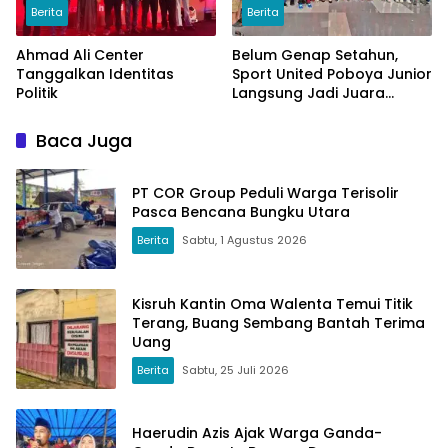
Berita
Berita
Ahmad Ali Center
Belum Genap Setahun,
Tanggalkan Identitas
Sport United Poboya Junior
Politik
Langsung Jadi Juara
Nasional
Baca Juga
PT COR Group Peduli Warga Terisolir
Pasca Bencana Bungku Utara
Berita
Sabtu, 1 Agustus 2026
Kisruh Kantin Oma Walenta Temui Titik
Terang, Buang Sembang Bantah Terima
Uang
Berita
Sabtu, 25 Juli 2026
Haerudin Azis Ajak Warga Ganda-