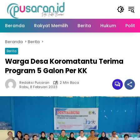
Langsung
ke
konten
Beranda
Rakyat Memilih
Berita
Hukum
Politik
Beranda
Berita
Berita
Warga Desa Koromatantu Terima
Program 5 Galon Per KK
Redaksi Pusaran
2 Min Baca
Rabu, 8 Februari 2023