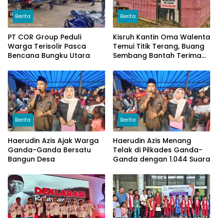
Berita
Berita
PT COR Group Peduli
Kisruh Kantin Oma Walenta
Warga Terisolir Pasca
Temui Titik Terang, Buang
Bencana Bungku Utara
Sembang Bantah Terima
Uang
Berita
Berita
Haerudin Azis Ajak Warga
Haerudin Azis Menang
Ganda-Ganda Bersatu
Telak di Pilkades Ganda-
Bangun Desa
Ganda dengan 1.044 Suara