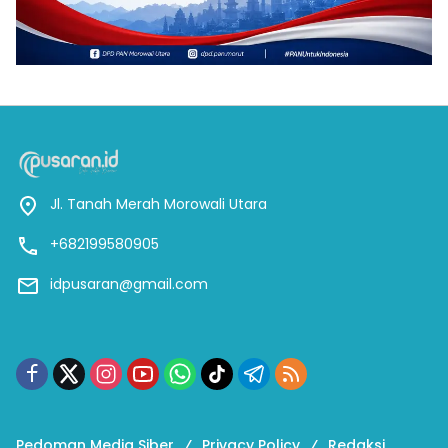
Jl. Tanah Merah Morowali Utara
+682199580905
idpusaran@gmail.com
Pedoman Media Siber
Privacy Policy
Redaksi