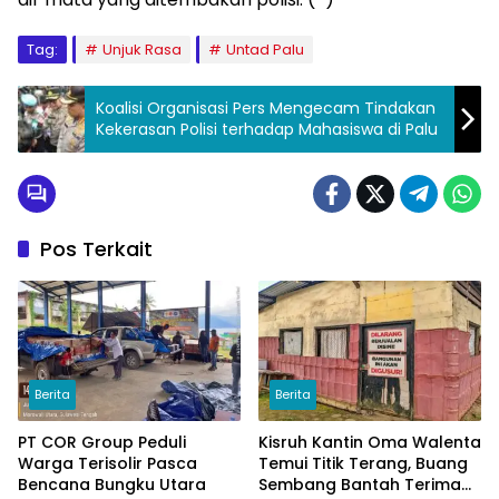
Tag:
Unjuk Rasa
Untad Palu
Koalisi Organisasi Pers Mengecam Tindakan
Kekerasan Polisi terhadap Mahasiswa di Palu
Pos Terkait
Berita
Berita
PT COR Group Peduli
Kisruh Kantin Oma Walenta
Warga Terisolir Pasca
Temui Titik Terang, Buang
Bencana Bungku Utara
Sembang Bantah Terima