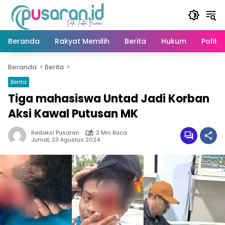
Langsung
ke
konten
Beranda
Rakyat Memilih
Berita
Hukum
Politik
Beranda
Berita
Berita
Tiga mahasiswa Untad Jadi Korban
Aksi Kawal Putusan MK
Redaksi Pusaran
2 Min Baca
Jumat, 23 Agustus 2024