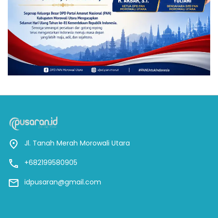
Jl. Tanah Merah Morowali Utara
+682199580905
idpusaran@gmail.com