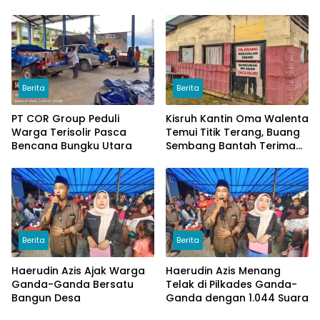
Berita
Berita
PT COR Group Peduli
Kisruh Kantin Oma Walenta
Warga Terisolir Pasca
Temui Titik Terang, Buang
Bencana Bungku Utara
Sembang Bantah Terima
Uang
Berita
Berita
Haerudin Azis Ajak Warga
Haerudin Azis Menang
Ganda-Ganda Bersatu
Telak di Pilkades Ganda-
Bangun Desa
Ganda dengan 1.044 Suara