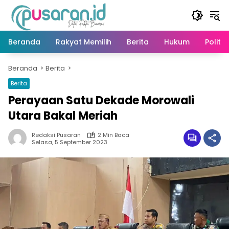
Langsung
ke
konten
Beranda
Rakyat Memilih
Berita
Hukum
Politik
Beranda
Berita
Berita
Perayaan Satu Dekade Morowali
Utara Bakal Meriah
Redaksi Pusaran
2 Min Baca
Selasa, 5 September 2023