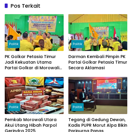
Pos Terkait
Politik
Politik
PK Golkar Petasia Timur
Darman Kembali Pimpin PK
Jadi Kekuatan Utama
Partai Golkar Petasia Timur
Partai Golkar di Morowali
Secara Aklamasi
Utara
Politik
Politik
Pemkab Morowali Utara
Tegang di Gedung Dewan,
Akui Utang Hibah Parpol
Kadis PUPR Morut Alpa Bikin
Gerindra 2025
Paripurna Panas