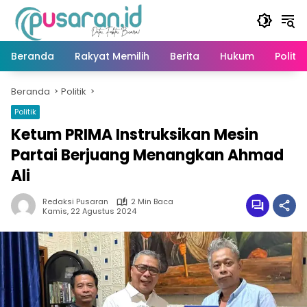
Langsung
ke
konten
Beranda
Rakyat Memilih
Berita
Hukum
Politik
Beranda
Politik
Politik
Ketum PRIMA Instruksikan Mesin
Partai Berjuang Menangkan Ahmad
Ali
Redaksi Pusaran
2 Min Baca
Kamis, 22 Agustus 2024