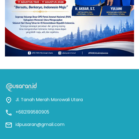
Jl. Tanah Merah Morowali Utara
+682199580905
idpusaran@gmail.com