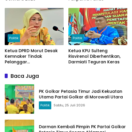
Politik
Politik
Ketua DPRD Morut Desak
Ketua KPU Sulteng
Kemnaker Tindak
Risvirenol Diberhentikan,
Pelanggar
Darmiati Teguran Keras
Ketenagakerjaan
Baca Juga
PK Golkar Petasia Timur Jadi Kekuatan
Utama Partai Golkar di Morowali Utara
Politik
Sabtu, 25 Juli 2026
Darman Kembali Pimpin PK Partai Golkar