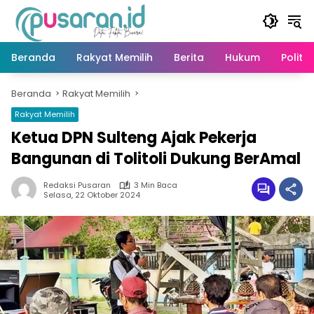
Langsung
ke
konten
Beranda
Rakyat Memilih
Berita
Hukum
Politik
Beranda
Rakyat Memilih
Rakyat Memilih
Ketua DPN Sulteng Ajak Pekerja
Bangunan di Tolitoli Dukung BerAmal
Redaksi Pusaran
3 Min Baca
Selasa, 22 Oktober 2024