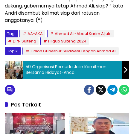
dukung, gubernurnya tetap Ahmad Ali, siap? ” kata
Andri disambut kalimat siap dari ratusan
anggotanya. (
*
)
Tag:
AA-AKA
Ahmad Ali-Abdul Karim Aljufri
DPN Sulteng
Pilgub Sulteng 2024
Topik:
Calon Gubernur Sulawesi Tengah Ahmad Ali
50 Organisasi Pemuda Jalin Komitmen
Bersama Hidayat-Anca
Pos Terkait