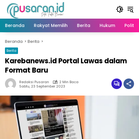
Langsung
ke
konten
Beranda
Rakyat Memilih
Berita
Hukum
Politik
Beranda
Berita
Berita
Karebanews.id Portal Lawas dalam
Format Baru
Redaksi Pusaran
2 Min Baca
Sabtu, 23 September 2023