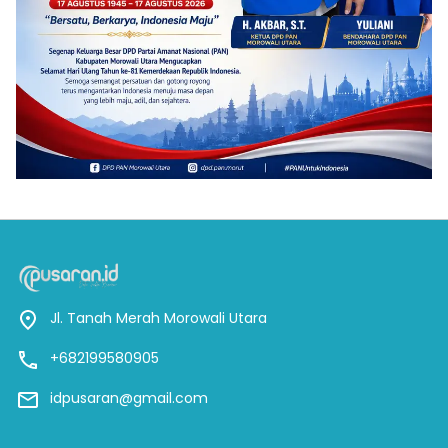
Jl. Tanah Merah Morowali Utara
+682199580905
idpusaran@gmail.com