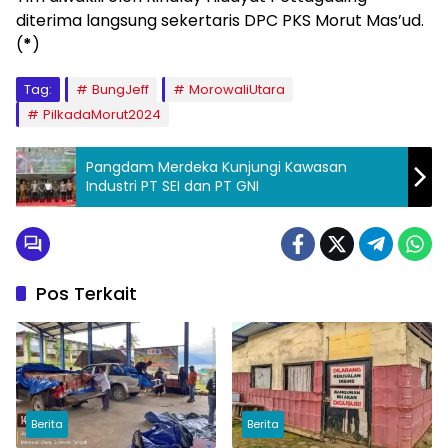
diterima langsung sekertaris DPC PKS Morut Mas’ud.
(
*
)
Tag:
BungJeff
MorowaliUtara
PilkadaMorut2024
Pangdam Merdeka Kunjungi Kawasan
Industri PT SEI dan PT GNI
Pos Terkait
Berita
Berita