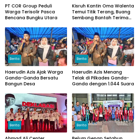
PT COR Group Peduli
Kisruh Kantin Oma Walenta
Warga Terisolir Pasca
Temui Titik Terang, Buang
Bencana Bungku Utara
Sembang Bantah Terima
Uang
Berita
Berita
Haerudin Azis Ajak Warga
Haerudin Azis Menang
Ganda-Ganda Bersatu
Telak di Pilkades Ganda-
Bangun Desa
Ganda dengan 1.044 Suara
Berita
Berita
Ahmad Ali Center
Belum Genap Setahun,