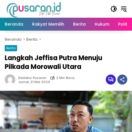
Langsung
ke
konten
Beranda
Rakyat Memilih
Berita
Hukum
Politik
Beranda
Berita
Berita
Langkah Jeffisa Putra Menuju
Pilkada Morowali Utara
Redaksi Pusaran
2 Min Baca
Jumat, 31 Mei 2024