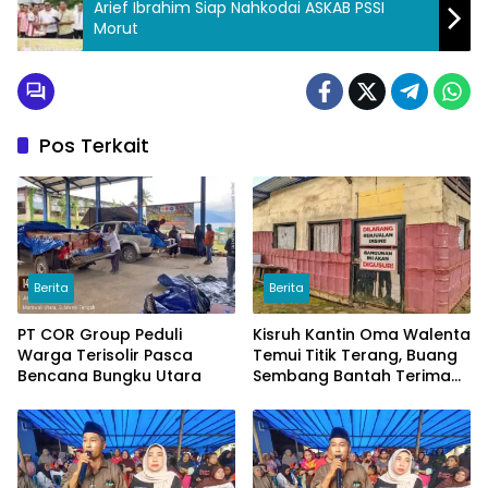
Arief Ibrahim Siap Nahkodai ASKAB PSSI
Morut
Pos Terkait
Berita
Berita
PT COR Group Peduli
Kisruh Kantin Oma Walenta
Warga Terisolir Pasca
Temui Titik Terang, Buang
Bencana Bungku Utara
Sembang Bantah Terima
Uang