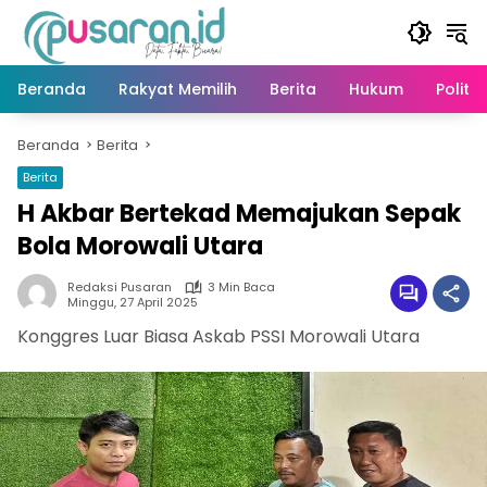
Langsung
ke
konten
Beranda
Rakyat Memilih
Berita
Hukum
Politik
Beranda
Berita
Berita
H Akbar Bertekad Memajukan Sepak
Bola Morowali Utara
Redaksi Pusaran
3 Min Baca
Minggu, 27 April 2025
Konggres Luar Biasa Askab PSSI Morowali Utara