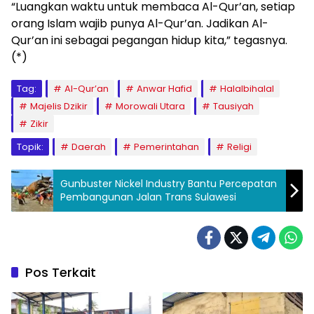
“Luangkan waktu untuk membaca Al-Qur’an, setiap
orang Islam wajib punya Al-Qur’an. Jadikan Al-
Qur’an ini sebagai pegangan hidup kita,” tegasnya.
(*)
Tag:
Al-Qur’an
Anwar Hafid
Halalbihalal
Majelis Dzikir
Morowali Utara
Tausiyah
Zikir
Topik:
Daerah
Pemerintahan
Religi
Gunbuster Nickel Industry Bantu Percepatan
Pembangunan Jalan Trans Sulawesi
Pos Terkait