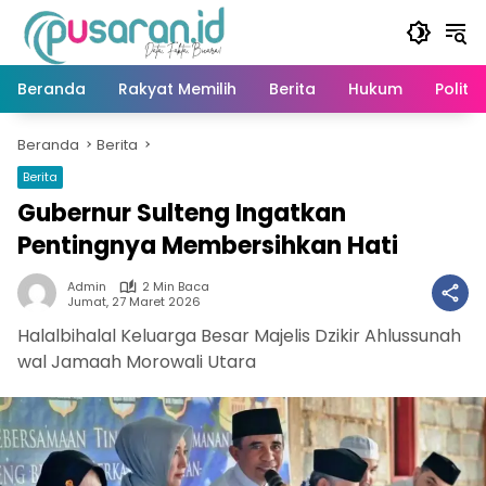
Langsung
ke
konten
Beranda
Rakyat Memilih
Berita
Hukum
Politik
Beranda
Berita
Berita
Gubernur Sulteng Ingatkan
Pentingnya Membersihkan Hati
Admin
2 Min Baca
Jumat, 27 Maret 2026
Halalbihalal Keluarga Besar Majelis Dzikir Ahlussunah
wal Jamaah Morowali Utara