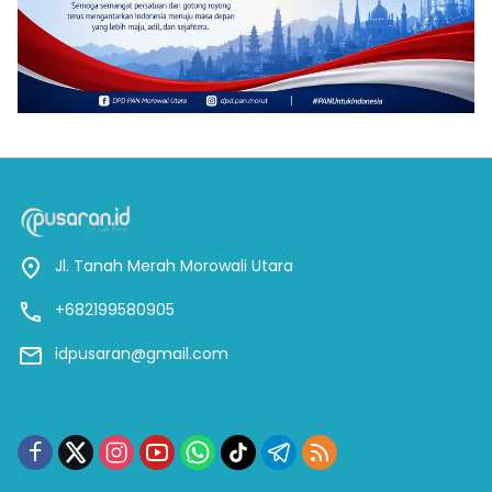
Jl. Tanah Merah Morowali Utara
+682199580905
idpusaran@gmail.com