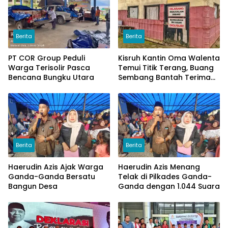
Berita
Berita
PT COR Group Peduli
Kisruh Kantin Oma Walenta
Warga Terisolir Pasca
Temui Titik Terang, Buang
Bencana Bungku Utara
Sembang Bantah Terima
Uang
Berita
Berita
Haerudin Azis Ajak Warga
Haerudin Azis Menang
Ganda-Ganda Bersatu
Telak di Pilkades Ganda-
Bangun Desa
Ganda dengan 1.044 Suara