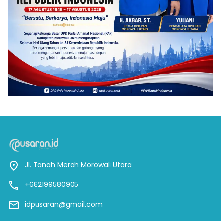
Jl. Tanah Merah Morowali Utara
+682199580905
idpusaran@gmail.com