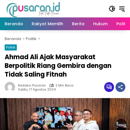
Langsung
ke
konten
Beranda
Rakyat Memilih
Berita
Hukum
Politik
Beranda
Politik
Politik
Ahmad Ali Ajak Masyarakat
Berpolitik Riang Gembira dengan
Tidak Saling Fitnah
Redaksi Pusaran
2 Min Baca
Sabtu, 17 Agustus 2024