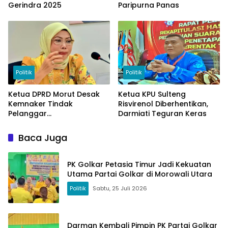
Gerindra 2025
Paripurna Panas
Politik
Politik
Ketua DPRD Morut Desak
Ketua KPU Sulteng
Kemnaker Tindak
Risvirenol Diberhentikan,
Pelanggar
Darmiati Teguran Keras
Ketenagakerjaan
Baca Juga
PK Golkar Petasia Timur Jadi Kekuatan
Utama Partai Golkar di Morowali Utara
Politik
Sabtu, 25 Juli 2026
Darman Kembali Pimpin PK Partai Golkar