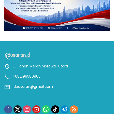
Jl. Tanah Merah Morowali Utara
+682199580905
idpusaran@gmail.com