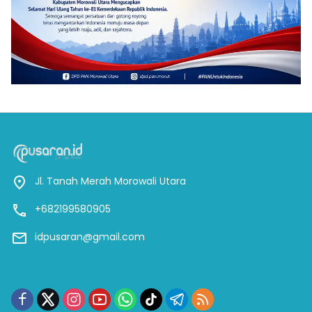
Jl. Tanah Merah Morowali Utara
+682199580905
idpusaran@gmail.com