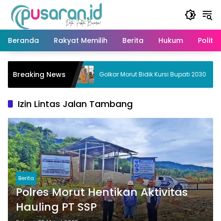
Langsung
ke
konten
Beranda
Rakyat Memilih
Berita
Hukum
Politik
Kader
Breaking News
Golkar Morut Bidik Kursi Bupati 2030
rpolitik
Izin Lintas Jalan Tambang
Berita
Polres Morut Hentikan Aktivitas
Hauling PT SSP