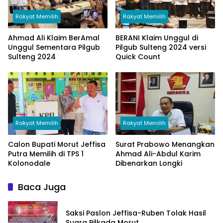
Rakyat Memilih
Rakyat Memilih
Ahmad Ali Klaim BerAmal
BERANI Klaim Unggul di
Unggul Sementara Pilgub
Pilgub Sulteng 2024 versi
Sulteng 2024
Quick Count
Rakyat Memilih
Rakyat Memilih
Calon Bupati Morut Jeffisa
Surat Prabowo Menangkan
Putra Memilih di TPS 1
Ahmad Ali-Abdul Karim
Kolonodale
Dibenarkan Longki
Baca Juga
Saksi Paslon Jeffisa-Ruben Tolak Hasil
Suara Pilkada Morut