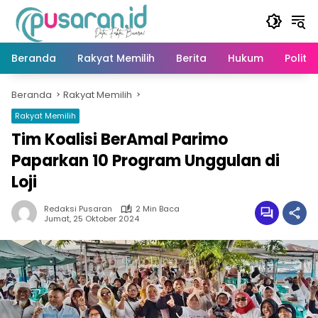
Langsung
ke
konten
Beranda
Rakyat Memilih
Berita
Hukum
Politik
Beranda
Rakyat Memilih
Rakyat Memilih
Tim Koalisi BerAmal Parimo
Paparkan 10 Program Unggulan di
Loji
Redaksi Pusaran
2 Min Baca
Jumat, 25 Oktober 2024