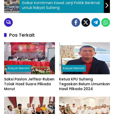
Golkar Komitmen Kawal Janji Politik BerAmal
untuk Rakyat Sulteng
Pos Terkait
Rakyat Memilih
Rakyat Memilih
Saksi Paslon Jeffisa-Ruben
Ketua KPU Sulteng
Tolak Hasil Suara Pilkada
Tegaskan Belum Umumkan
Morut
Hasil Pilkada 2024