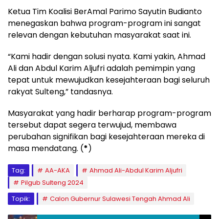
Ketua Tim Koalisi BerAmal Parimo Sayutin Budianto
menegaskan bahwa program-program ini sangat
relevan dengan kebutuhan masyarakat saat ini.
“Kami hadir dengan solusi nyata. Kami yakin, Ahmad
Ali dan Abdul Karim Aljufri adalah pemimpin yang
tepat untuk mewujudkan kesejahteraan bagi seluruh
rakyat Sulteng,” tandasnya.
Masyarakat yang hadir berharap program-program
tersebut dapat segera terwujud, membawa
perubahan signifikan bagi kesejahteraan mereka di
masa mendatang. (
*
)
Tag:
AA-AKA
Ahmad Ali-Abdul Karim Aljufri
Pilgub Sulteng 2024
Topik:
Calon Gubernur Sulawesi Tengah Ahmad Ali