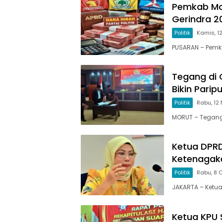
Pemkab Mor
Gerindra 2
Politik
Kamis, 1
PUSARAN – Pemk
Tegang di 
Bikin Pari
Politik
Rabu, 12
MORUT – Tegang
Ketua DPRD
Ketenagak
Politik
Rabu, 8 
JAKARTA – Ketua
Ketua KPU S