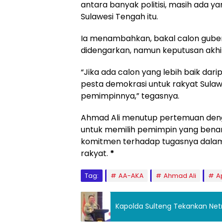
antara banyak politisi, masih ada y
Sulawesi Tengah itu.
Ia menambahkan, bakal calon guber
didengarkan, namun keputusan akhir
“Jika ada calon yang lebih baik darip
pesta demokrasi untuk rakyat Sula
pemimpinnya,” tegasnya.
Ahmad Ali menutup pertemuan den
untuk memilih pemimpin yang benar
komitmen terhadap tugasnya dal
rakyat.
*
Tag:
AA-AKA
Ahmad Ali
A
Kapolda Sulteng Tekankan Netra