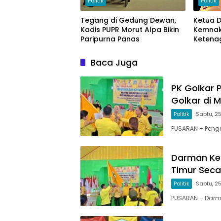
Politik
Politik
Tegang di Gedung Dewan,
Ketua 
Kadis PUPR Morut Alpa Bikin
Kemnak
Paripurna Panas
Ketena
Baca Juga
PK Golkar 
Golkar di 
Politik
Sabtu, 25
PUSARAN – Pengu
Darman Kem
Timur Seca
Politik
Sabtu, 25
PUSARAN – Darm