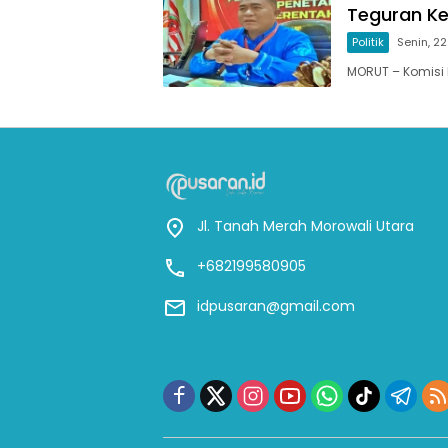
Teguran Ke
Politik
Senin, 2
MORUT – Komisi 
Jl. Tanah Merah Morowali Utara
+682199580905
idpusaran@gmail.com