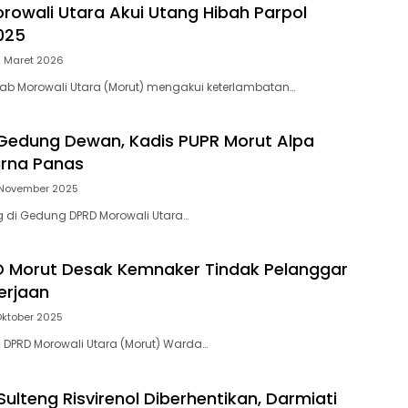
owali Utara Akui Utang Hibah Parpol
025
2 Maret 2026
ab Morowali Utara (Morut) mengakui keterlambatan…
Gedung Dewan, Kadis PUPR Morut Alpa
purna Panas
 November 2025
 di Gedung DPRD Morowali Utara…
 Morut Desak Kemnaker Tindak Pelanggar
erjaan
Oktober 2025
 DPRD Morowali Utara (Morut) Warda…
ulteng Risvirenol Diberhentikan, Darmiati