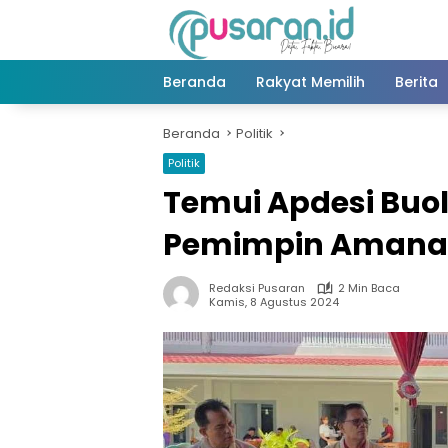
Langsung
ke
konten
Beranda
Rakyat Memilih
Berita
Beranda
Politik
Politik
Temui Apdesi Buol
Pemimpin Aman
Redaksi Pusaran
2 Min Baca
Kamis, 8 Agustus 2024