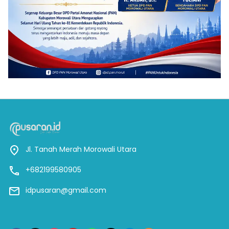
Jl. Tanah Merah Morowali Utara
+682199580905
idpusaran@gmail.com