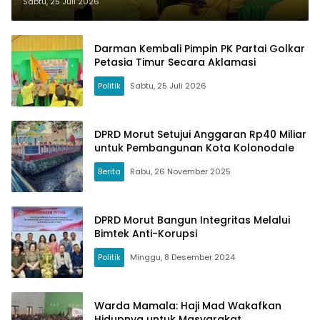
Morowali Utara
Sabtu, 25 Juli 2026
Darman Kembali Pimpin PK Partai Golkar
Petasia Timur Secara Aklamasi
Politik
Sabtu, 25 Juli 2026
DPRD Morut Setujui Anggaran Rp40 Miliar
untuk Pembangunan Kota Kolonodale
Berita
Rabu, 26 November 2025
DPRD Morut Bangun Integritas Melalui
Bimtek Anti-Korupsi
Politik
Minggu, 8 Desember 2024
Warda Mamala: Haji Mad Wakafkan
Hidupnya untuk Masyarakat